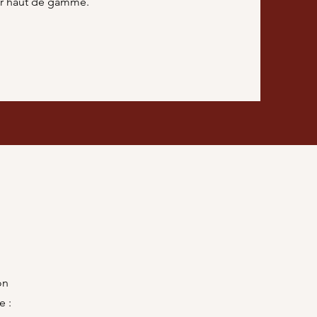
eur haut de gamme.
on
e :