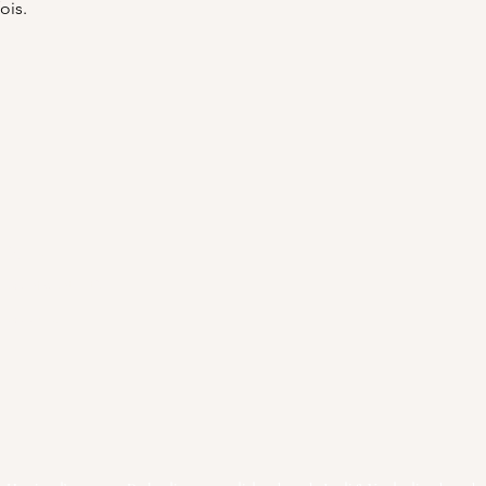
ois.
Légales
de confidentialité
de cookies