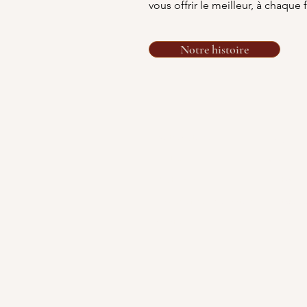
vous offrir le meilleur, à chaque f
Notre histoire
Notre histoire
Blog
Traiteur
Mentions 
Restaurant
Politique 
Épicerie fine & Comptoir
Politique 
Contact