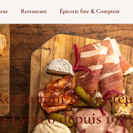
teur
Restaurant
Épicerie fine & Comptoir
Restaurant & Traiteu
à Lyon 6 depuis 198